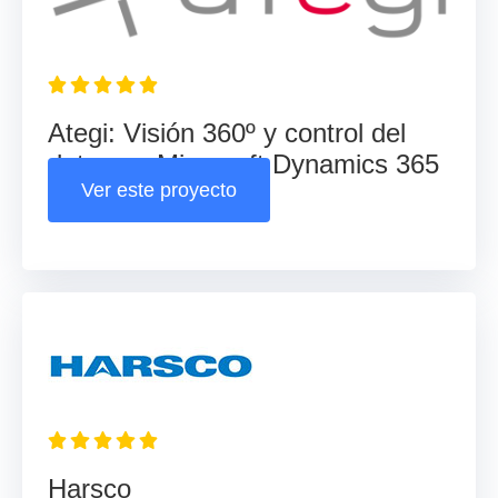
Ategi: Visión 360º y control del
dato con Microsoft Dynamics 365
Ver este proyecto
Business Central
Harsco